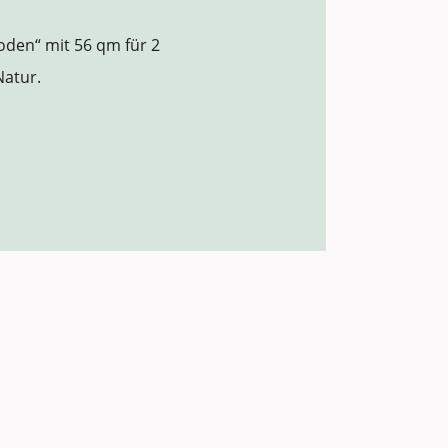
oden“ mit 56 qm für 2
Natur.